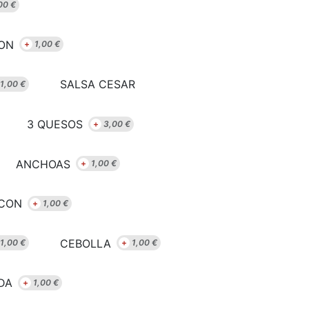
00
€
ION
+
1,00
€
SALSA CESAR
1,00
€
3 QUESOS
+
3,00
€
ANCHOAS
+
1,00
€
CON
+
1,00
€
CEBOLLA
1,00
€
+
1,00
€
DA
+
1,00
€